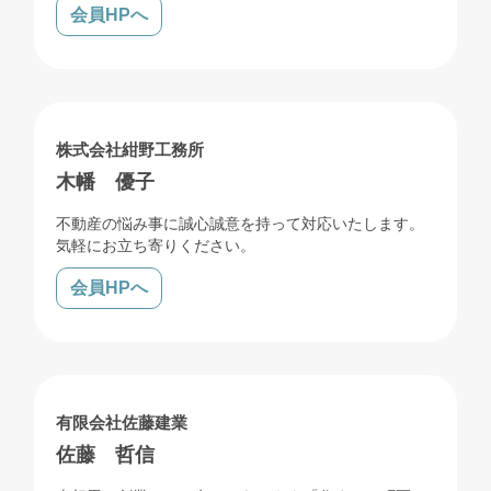
会員HPへ
売買
賃貸
リフォーム
解体
株式会社紺野工務所
木幡 優子
不動産の悩み事に誠心誠意を持って対応いたします。
気軽にお立ち寄りください。
会員HPへ
売買
賃貸
管理
リフォーム
解体
有限会社佐藤建業
佐藤 哲信