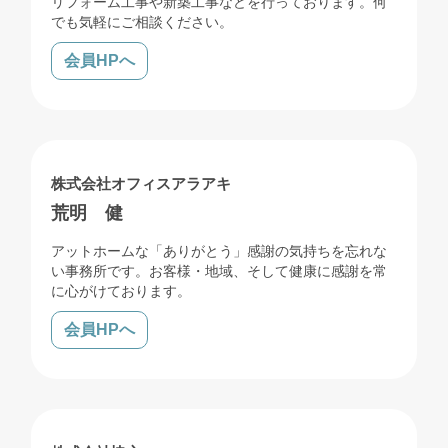
リフォーム工事や新築工事などを行っております。何
でも気軽にご相談ください。
会員HPへ
売買
株式会社オフィスアラアキ
荒明 健
アットホームな「ありがとう」感謝の気持ちを忘れな
い事務所です。お客様・地域、そして健康に感謝を常
に心がけております。
会員HPへ
売買
賃貸
管理