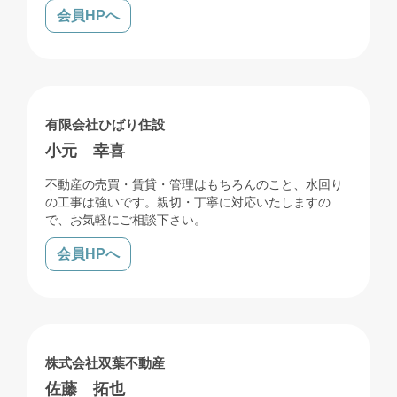
会員HPへ
売買
賃貸
管理
リフォーム
解体
有限会社ひばり住設
小元 幸喜
不動産の売買・賃貸・管理はもちろんのこと、水回り
の工事は強いです。親切・丁寧に対応いたしますの
で、お気軽にご相談下さい。
会員HPへ
売買
賃貸
管理
リフォーム
解体
株式会社双葉不動産
佐藤 拓也