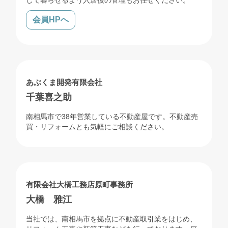
会員HPへ
売買
リフォーム
解体
あぶくま開発有限会社
千葉喜之助
南相馬市で38年営業している不動産屋です。不動産売
買・リフォームとも気軽にご相談ください。
売買
賃貸
リフォーム
解体
有限会社大橋工務店原町事務所
大橋 雅江
当社では、南相馬市を拠点に不動産取引業をはじめ、