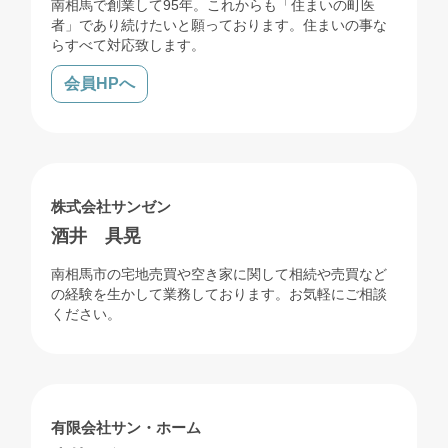
南相馬で創業して95年。これからも「住まいの町医
者」であり続けたいと願っております。住まいの事な
らすべて対応致します。
会員HPへ
売買
賃貸
リフォーム
解体
株式会社サンゼン
酒井 具晃
南相馬市の宅地売買や空き家に関して相続や売買など
の経験を生かして業務しております。お気軽にご相談
ください。
売買
賃貸
リフォーム
解体
有限会社サン・ホーム