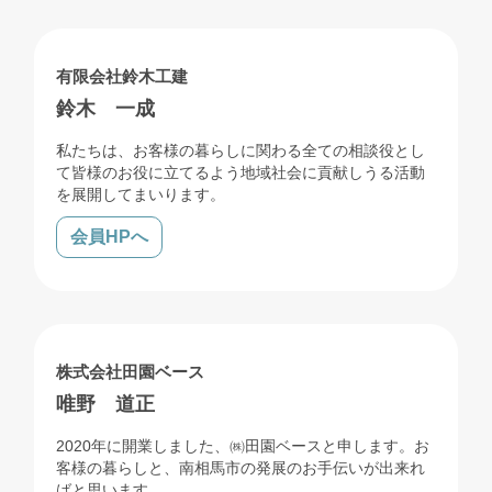
売買
リフォーム
解体
有限会社鈴木工建
鈴木 一成
私たちは、お客様の暮らしに関わる全ての相談役とし
て皆様のお役に立てるよう地域社会に貢献しうる活動
を展開してまいります。
会員HPへ
売買
株式会社田園ベース
唯野 道正
2020年に開業しました、㈱田園ベースと申します。お
客様の暮らしと、南相馬市の発展のお手伝いが出来れ
ばと思います。