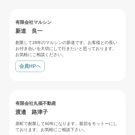
売買
有限会社マルシン
新道 良一
創業して28年のマルシンの新道です。お客様との長い
お付き合いを大切にして行きたいと思っております。
お気軽にご相談ください。
会員HPへ
売買
賃貸
管理
有限会社丸福不動産
渡邉 路津子
原町で創業して60年になります。親切をモットーにし
ております。お気軽にご相談下さい。