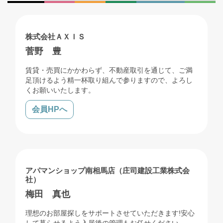
売買
賃貸
リフォーム
解体
株式会社ＡＸＩＳ
菅野 豊
賃貸・売買にかかわらず、不動産取引を通じて、ご満
足頂けるよう精一杯取り組んで参りますので、よろし
くお願いいたします。
会員HPへ
賃貸
管理
アパマンショップ南相馬店（庄司建設工業株式会
社）
梅田 真也
理想のお部屋探しをサポートさせていただきます!安心
して暮らせるよう入居後の管理もお任せください。