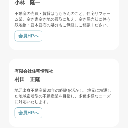
小林 隆一
不動産の売買・賃貸はもちろんのこと、住宅リフォー
ム業、空き家空き地の買取に加え、空き屋売却に伴う
残地物・庭木庭石の処分もご気軽にご相談ください。
会員HPへ
売買
賃貸
管理
リフォーム
有限会社住宅情報社
村田 正隆
地元出身不動産業30年の経験を活かし、地元に精通し
た地域密着型の不動産業を目指し、多種多様なニーズ
に対応いたします。
会員HPへ