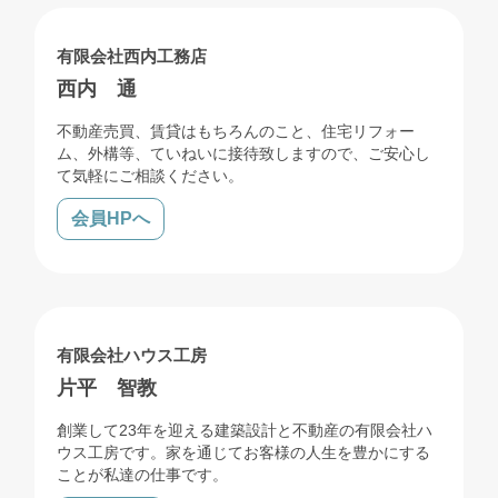
売買
賃貸
管理
リフォーム
解体
有限会社西内工務店
西内 通
不動産売買、賃貸はもちろんのこと、住宅リフォー
ム、外構等、ていねいに接待致しますので、ご安心し
て気軽にご相談ください。
会員HPへ
売買
管理
リフォーム
解体
有限会社ハウス工房
片平 智教
創業して23年を迎える建築設計と不動産の有限会社ハ
ウス工房です。家を通じてお客様の人生を豊かにする
ことが私達の仕事です。