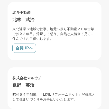
売買
賃貸
北斗不動産
北林 武治
東北近県６地域で仕事。地元へ戻り不動産２０年古希
で独立３年目。帰郷して想う、自然と人情来て見て～
住んで！お手伝いします。
会員HPへ
売買
リフォーム
解体
株式会社マルウチ
伹野 英治
昭和５４年創業、「LIXILリフォームネット」登録店と
して住まいづくりをお手伝いいたします。