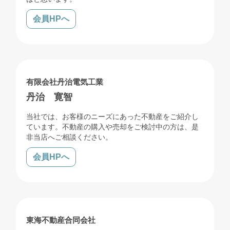
会員HPへ
売買
賃貸
管理
リフォーム
解体
有限会社丹治電気工業
丹治 寛智
当社では、お客様のニーズにあった不動産をご紹介し
ています。不動産の購入や売却をご検討中の方は、是
非当店へご相談ください。
会員HPへ
売買
賃貸
東海不動産合同会社