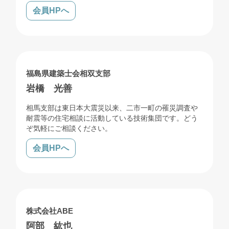
会員HPへ
リフォーム
解体
福島県建築士会相双支部
岩橋 光善
相馬支部は東日本大震災以来、二市一町の罹災調査や
耐震等の住宅相談に活動している技術集団です。どう
ぞ気軽にご相談ください。
会員HPへ
売買
賃貸
管理
リフォーム
株式会社ABE
阿部 紘也