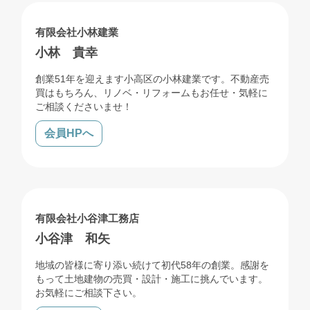
売買
リフォーム
解体
有限会社小林建業
小林 貴幸
創業51年を迎えます小高区の小林建業です。不動産売
買はもちろん、リノベ・リフォームもお任せ・気軽に
ご相談くださいませ！
会員HPへ
売買
リフォーム
解体
有限会社小谷津工務店
小谷津 和矢
地域の皆様に寄り添い続けて初代58年の創業。感謝を
もって土地建物の売買・設計・施工に挑んでいます。
お気軽にご相談下さい。