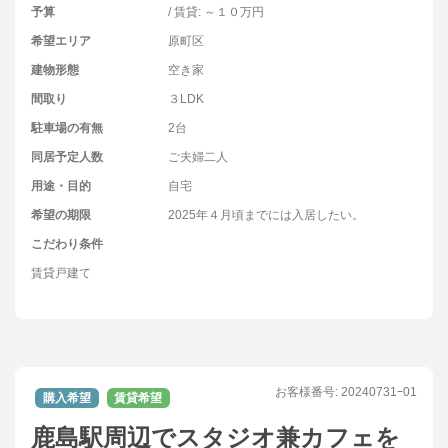
予算
/ 賃貸: ～１０万円
希望エリア
原町区
建物形態
空き家
間取り
３LDK
駐車場の有無
2台
同居予定人数
ご夫婦二人
用途・目的
自宅
希望の期限
2025年４月頃までには入居したい。
こだわり条件
賃貸戸建て
お客様番号:
20240731ｰ01
購入希望
賃貸希望
鹿島駅周辺でスタジオ兼カフェを