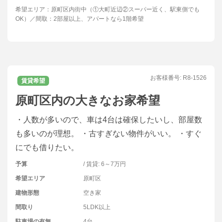
希望エリア：原町区内街中（①大町近辺②スーパー近く、駅東側でも
OK）／間取：2部屋以上、アパートなら1階希望
お客様番号:
R8-1526
賃貸希望
原町区内の大きなお家希望
・人数が多いので、車は4台は確保したいし、部屋数
も多いのが理想。 ・古すぎない物件がいい。 ・すぐ
にでも借りたい。
予算
/ 賃貸: 6～7万円
希望エリア
原町区
建物形態
空き家
間取り
5LDK以上
駐車場の有無
4台