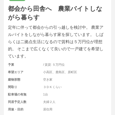
都会から田舎へ 農業バイトしな
がら暮らす
定年に伴って都会からの引っ越しを検討中。 農業ア
ルバイトをしながら暮らす家を探しています。 しば
らくは二拠点生活になるので賃料は５万円位が理想
的。 そこまで広くなくて良いので一戸建てを希望し
ています。
予算
/ 賃貸: ５万円位
希望エリア
小高区、鹿島区、原町区
建物形態
空き家
間取り
３ＤＫくらい
駐車場の有無
1台
同居予定人数
夫婦２人
用途・目的
居住用