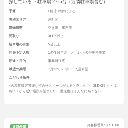
探している ・駐車場 2～5台（近隣駐車場含む）
予算
/ 賃貸: 物件による
希望エリア
原町区
建物形態
空き家、事務所
間取り
3LDK以上
駐車場の有無
5台以上
同居予定人数
1名住居予定 ／ 2～4名が事務作業
用途・目的
事務所住宅
希望の期限
7月中旬～8月1日入居希望
こだわり条件
4名程度収容可能な打合せスペースがあると良いので、3LDK以上 ・福
島RTFから近い場所が望ましい（優先度はそんなに高くない）
お客様番号:
R7-1108
賃貸希望