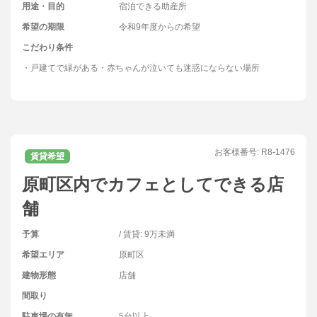
用途・目的
宿泊できる助産所
希望の期限
令和9年度からの希望
こだわり条件
・戸建てで緑がある・赤ちゃんが泣いても迷惑にならない場所
お客様番号:
R8-1476
賃貸希望
原町区内でカフェとしてできる店
舗
予算
/ 賃貸: 9万未満
希望エリア
原町区
建物形態
店舗
間取り
駐車場の有無
5台以上