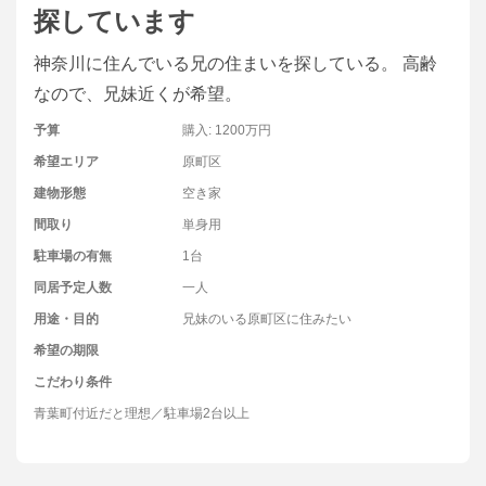
探しています
神奈川に住んでいる兄の住まいを探している。 高齢
なので、兄妹近くが希望。
予算
購入: 1200万円
希望エリア
原町区
建物形態
空き家
間取り
単身用
駐車場の有無
1台
同居予定人数
一人
用途・目的
兄妹のいる原町区に住みたい
希望の期限
こだわり条件
青葉町付近だと理想／駐車場2台以上