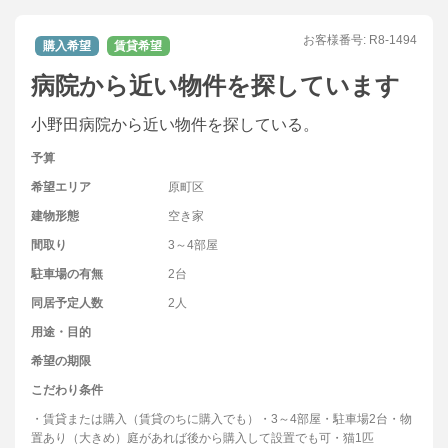
お客様番号:
R8-1494
購入希望
賃貸希望
病院から近い物件を探しています
小野田病院から近い物件を探している。
予算
希望エリア
原町区
建物形態
空き家
間取り
3～4部屋
駐車場の有無
2台
同居予定人数
2人
用途・目的
希望の期限
こだわり条件
・賃貸または購入（賃貸のちに購入でも）・3～4部屋・駐車場2台・物
置あり（大きめ）庭があれば後から購入して設置でも可・猫1匹