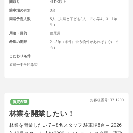
間取り
4LDK以上
駐車場の有無
3台
同居予定人数
5人（夫婦と子ども3人 ※小学4、3、1年
生）
用途・目的
住居用
希望の期限
2～3年（条件に合う物件があればすぐにで
も）
こだわり条件
原町一中学区希望
お客様番号:
R7-1290
賃貸希望
林業を開業したい！
林業を開業したい 7～8名スタッフ 駐車場8台～ 2026