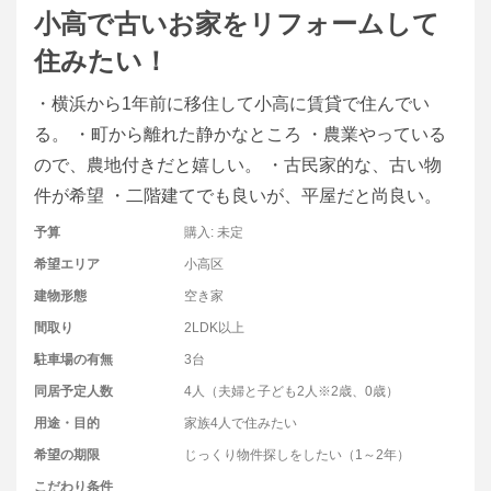
小高で古いお家をリフォームして
住みたい！
・横浜から1年前に移住して小高に賃貸で住んでい
る。 ・町から離れた静かなところ ・農業やっている
ので、農地付きだと嬉しい。 ・古民家的な、古い物
件が希望 ・二階建てでも良いが、平屋だと尚良い。
予算
購入: 未定
希望エリア
小高区
建物形態
空き家
間取り
2LDK以上
駐車場の有無
3台
同居予定人数
4人（夫婦と子ども2人※2歳、0歳）
用途・目的
家族4人で住みたい
希望の期限
じっくり物件探しをしたい（1～2年）
こだわり条件