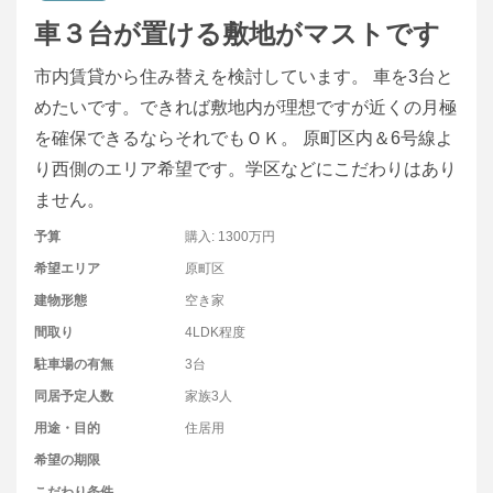
車３台が置ける敷地がマストです
市内賃貸から住み替えを検討しています。 車を3台と
めたいです。できれば敷地内が理想ですが近くの月極
を確保できるならそれでもＯＫ。 原町区内＆6号線よ
り西側のエリア希望です。学区などにこだわりはあり
ません。
予算
購入: 1300万円
希望エリア
原町区
建物形態
空き家
間取り
4LDK程度
駐車場の有無
3台
同居予定人数
家族3人
用途・目的
住居用
希望の期限
こだわり条件