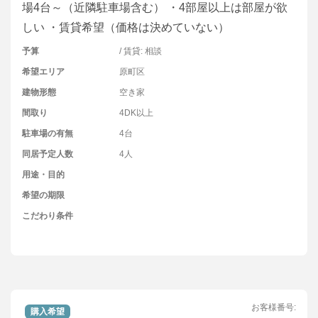
場4台～（近隣駐車場含む） ・4部屋以上は部屋が欲
しい ・賃貸希望（価格は決めていない）
予算
/ 賃貸: 相談
希望エリア
原町区
建物形態
空き家
間取り
4DK以上
駐車場の有無
4台
同居予定人数
4人
用途・目的
希望の期限
こだわり条件
お客様番号:
購入希望