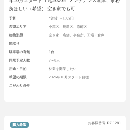
年10月スタート 土地2000㎡ メンテナンス倉庫、事務
所ほしい（希望） 空き家でも可
予算
/ 賃貸: ～10万円
希望エリア
小高区、鹿島区、原町区
建物形態
空き家、店舗、事務所、工場・倉庫
間取り
駐車場の有無
1台
同居予定人数
7～8人
用途・目的
林業を開業したい
希望の期限
2026年10月スタート目標
こだわり条件
お客様番号:
R7-1281
購入希望