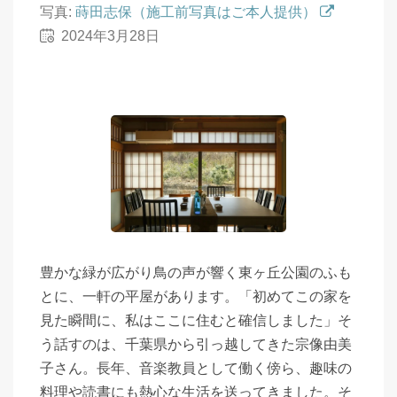
写真:
蒔田志保（施工前写真はご本人提供）
2024年3月28日
豊かな緑が広がり鳥の声が響く東ヶ丘公園のふも
とに、一軒の平屋があります。「初めてこの家を
見た瞬間に、私はここに住むと確信しました」そ
う話すのは、千葉県から引っ越してきた宗像由美
子さん。長年、音楽教員として働く傍ら、趣味の
料理や読書にも熱心な生活を送ってきました。そ