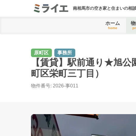
南相馬市の空き家と住まいの相
ホーム
物
home
pr
原町区
事務所
【賃貸】駅前通り★旭公
町区栄町三丁目）
物件番号:
2026-事011