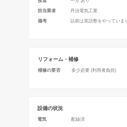
接道
一方
あり
担当業者
丹治電気工業
備考
以前は英語塾をやっていま
リフォーム・補修
補修の要否
多少必要
(利用者負担)
設備の状況
電気
配線済