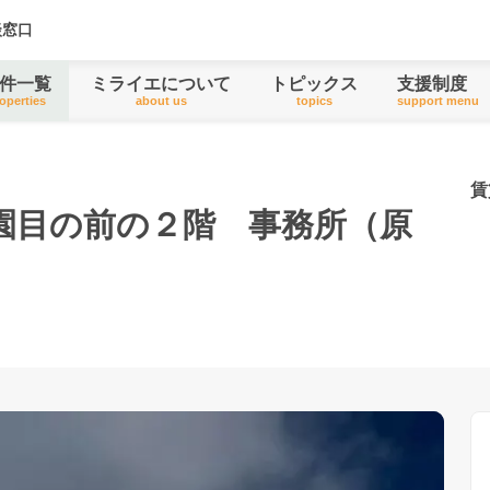
談窓口
件一覧
ミライエについて
トピックス
支援制度
operties
about us
topics
support menu
賃
園目の前の２階 事務所（原