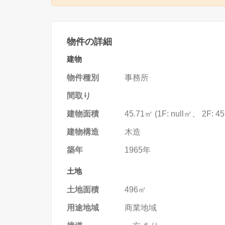
物件の詳細
建物
物件種別
事務所
間取り
建物面積
45.71
㎡ (
1F: null㎡、 2F: 4
建物構造
木造
築年
1965年
土地
土地面積
496
㎡
用途地域
商業地域